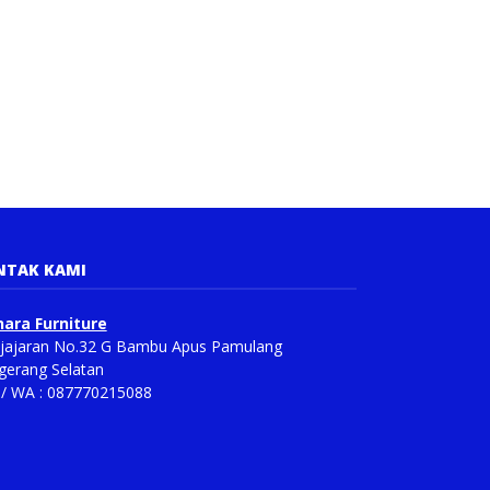
NTAK KAMI
ara Furniture
Pajajaran No.32 G Bambu Apus Pamulang
gerang Selatan
p/ WA : 087770215088