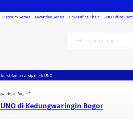
Platinum Series
Lavender Series
UNO Office Chair
UNO Office Parti
rta Timu
kursi, lemari arsip merk UNO
ngwaringin Bogor"
r UNO di Kedungwaringin Bogor