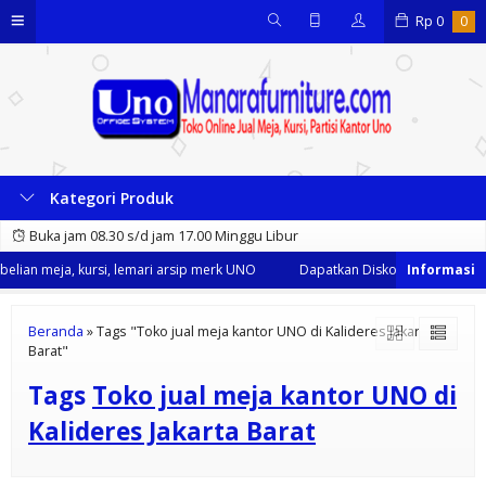
Rp
0
0
Kategori Produk
Buka jam 08.30 s/d jam 17.00 Minggu Libur
lian meja, kursi, lemari arsip merk UNO
Dapatkan Diskon 35% dari kami
Beranda
»
Tags "Toko jual meja kantor UNO di Kalideres Jakarta
Barat"
Tags
Toko jual meja kantor UNO di
Kalideres Jakarta Barat