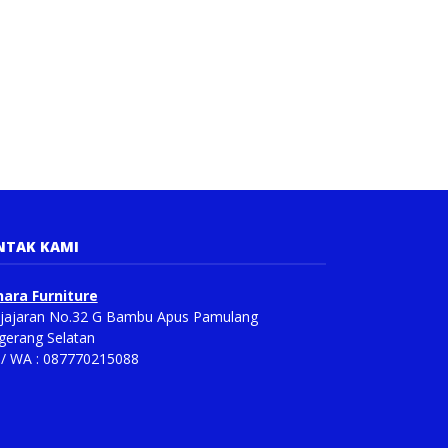
NTAK KAMI
ara Furniture
Pajajaran No.32 G Bambu Apus Pamulang
gerang Selatan
p/ WA : 087770215088