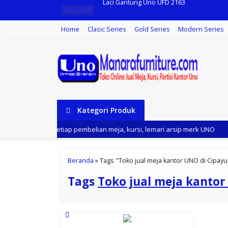
HOT ITEM
Lemari Arsp Uno UST 1582
Home
Clasic Series
Gold Series
Modern Series
Kursi Kantor UNO KANO
Meja Rapat Kontak Uno UCT 1733
Meja Kantor Uno UOD-8074 N
Lemari Arsip Uno UF - 01 MSW
Kategori Produk
Papan Tulis Whiteboard Standing 60x120 
 35% dari kami setiap pembelian meja, kursi, lemari arsip merk UNO
Meja Utama Kantor Uno UOD 8076
Laci Gantung Uno UFD 2163
Beranda
»
Tags "Toko jual meja kantor UNO di Cipayu
Tags
Toko jual meja kantor