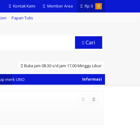
Kontak Kami
Member Area
Rp
0
0
tion
Papan Tulis
Cari
Buka jam 08.30 s/d jam 17.00 Minggu Libur
ip merk UNO