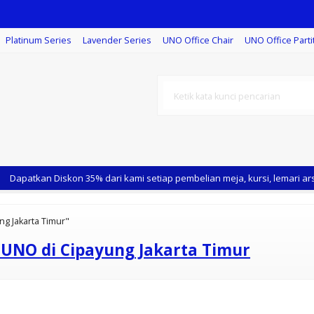
Platinum Series
Lavender Series
UNO Office Chair
UNO Office Parti
Single Face
Dapatkan Diskon 35% dari kami setiap pembelian meja, kursi, lemari ars
ng Jakarta Timur"
 UNO di Cipayung Jakarta Timur