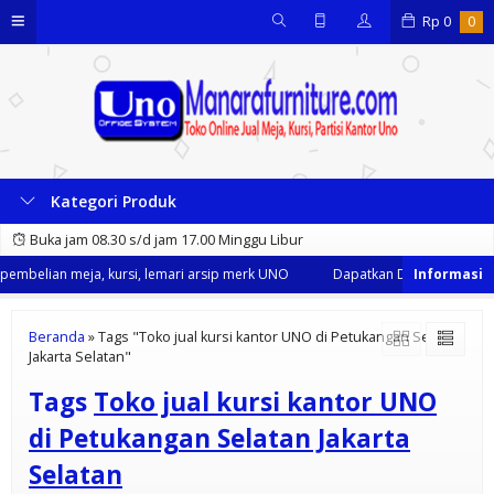
Rp
0
0
Kategori Produk
Buka jam 08.30 s/d jam 17.00 Minggu Libur
embelian meja, kursi, lemari arsip merk UNO
Dapatkan Diskon 35% dari 
Beranda
»
Tags "Toko jual kursi kantor UNO di Petukangan Selatan
Jakarta Selatan"
Tags
Toko jual kursi kantor UNO
di Petukangan Selatan Jakarta
Selatan