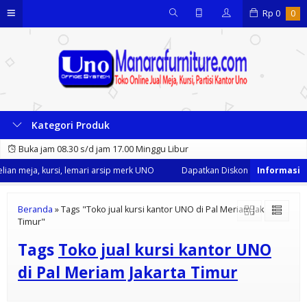
Rp
0
0
Kategori Produk
Buka jam 08.30 s/d jam 17.00 Minggu Libur
an meja, kursi, lemari arsip merk UNO
Dapatkan Diskon 35% dari kami s
Beranda
»
Tags "Toko jual kursi kantor UNO di Pal Meriam Jakarta
Timur"
Tags
Toko jual kursi kantor UNO
di Pal Meriam Jakarta Timur