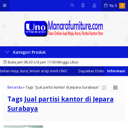
Rp
0
0
Kategori Produk
Buka jam 08.30 s/d jam 17.00 Minggu Libur
lian meja, kursi, lemari arsip merk UNO
Dapatkan Diskon 35% dari kami
Beranda
»
Tags "Jual partisi kantor di Jepara Surabaya"
Tags
Jual partisi kantor di Jepara
Surabaya