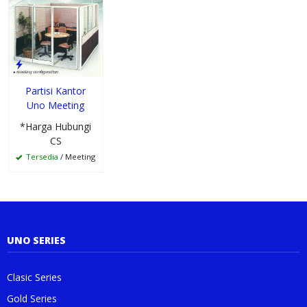
Partisi Kantor
Uno Meeting
*Harga Hubungi
CS
Tersedia
/ Meeting
UNO SERIES
Clasic Series
Gold Series