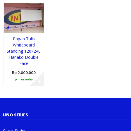
Papan Tulis
Whiteboard
Standing 120×240
Hanako Double
Face
Rp 2.000.000
Tersedia
✚
UNO SERIES
Clasic Series