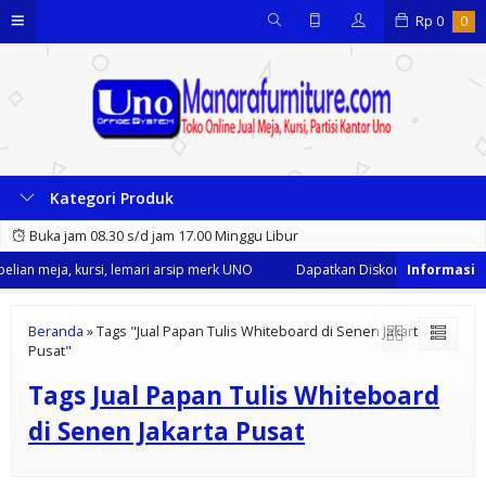
Rp
0
0
Kategori Produk
Buka jam 08.30 s/d jam 17.00 Minggu Libur
lian meja, kursi, lemari arsip merk UNO
Dapatkan Diskon 35% dari kami 
Beranda
»
Tags "Jual Papan Tulis Whiteboard di Senen Jakarta
Pusat"
Tags
Jual Papan Tulis Whiteboard
di Senen Jakarta Pusat