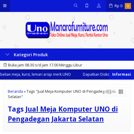
Rp
0
0
Kategori Produk
Buka jam 08.30 s/d jam 17.00 Minggu Libur
lian meja, kursi, lemari arsip merk UNO
Dapatkan Diskon 35% dari kami
Beranda
»
Tags "Jual Meja Komputer UNO di Pengadegan Jakarta
Selatan"
Tags
Jual Meja Komputer UNO di
Pengadegan Jakarta Selatan