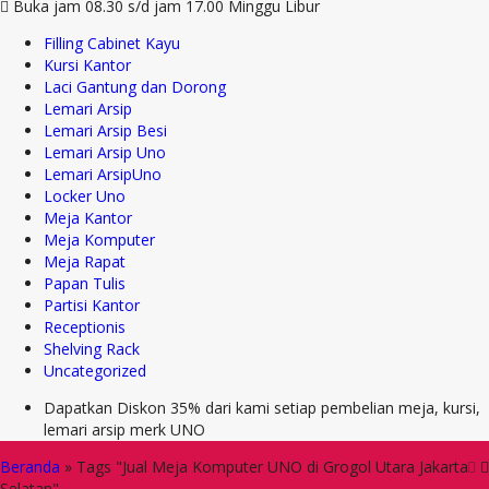
Buka jam 08.30 s/d jam 17.00 Minggu Libur
Filling Cabinet Kayu
Kursi Kantor
Laci Gantung dan Dorong
Lemari Arsip
Lemari Arsip Besi
Lemari Arsip Uno
Lemari ArsipUno
Locker Uno
Meja Kantor
Meja Komputer
Meja Rapat
Papan Tulis
Partisi Kantor
Receptionis
Shelving Rack
Uncategorized
Dapatkan Diskon 35% dari kami setiap pembelian meja, kursi,
lemari arsip merk UNO
Beranda
»
Tags "Jual Meja Komputer UNO di Grogol Utara Jakarta
Selatan"