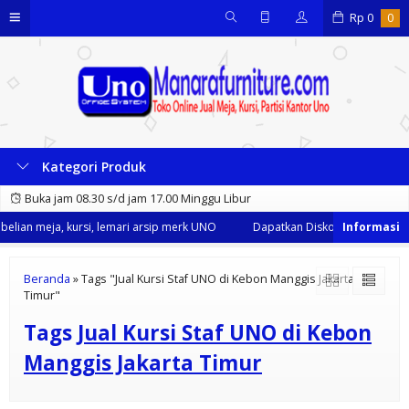
Rp
0
0
Kategori Produk
Buka jam 08.30 s/d jam 17.00 Minggu Libur
lian meja, kursi, lemari arsip merk UNO
Dapatkan Diskon 35% dari kami
Beranda
»
Tags "Jual Kursi Staf UNO di Kebon Manggis Jakarta
Timur"
Tags
Jual Kursi Staf UNO di Kebon
Manggis Jakarta Timur