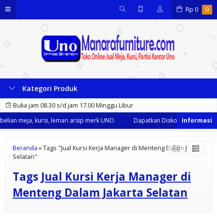
Rp
0
0
Kategori Produk
Buka jam 08.30 s/d jam 17.00 Minggu Libur
lian meja, kursi, lemari arsip merk UNO
Dapatkan Diskon 35% dari kami
Beranda
»
Tags "Jual Kursi Kerja Manager di Menteng Dalam Jakarta
Selatan"
Tags
Jual Kursi Kerja Manager di
Menteng Dalam Jakarta Selatan