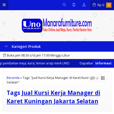
Rp
0
0
Kategori Produk
Buka jam 08.30 s/d jam 17.00 Minggu Libur
 pembelian meja, kursi, lemari arsip merk UNO
Dapatkan Diskon 35% dar
Beranda
»
Tags "Jual Kursi Kerja Manager di Karet Kuningan Jakarta
Selatan"
Tags
Jual Kursi Kerja Manager di
Karet Kuningan Jakarta Selatan