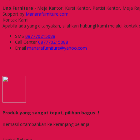
Uno Furniture
- Meja Kantor, Kursi Kantor, Partisi Kantor, Meja R
Support by
Manarafurniture.com
Kontak Kami
Apabila ada yang ditanyakan, silahkan hubungi kami melalui kontak d
SMS
087770215088
Call Center
087770215088
Email
manarafurniture@yahoo.com
Produk yang sangat tepat, pilihan bagus..!
Berhasil ditambahkan ke keranjang belanja
Lanjut Belanja