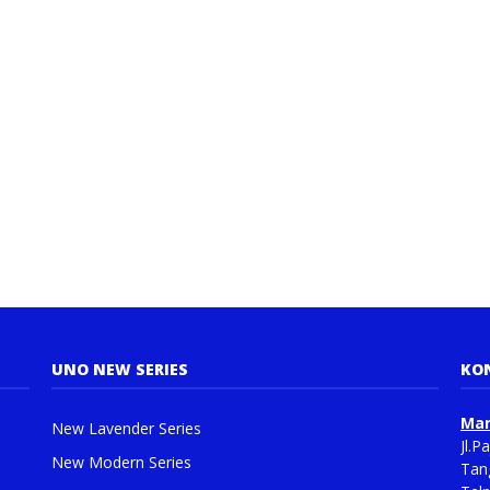
UNO NEW SERIES
KO
Man
New Lavender Series
Jl.
New Modern Series
Tan