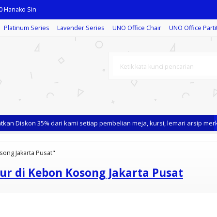
0 Hanako Sin
Platinum Series
Lavender Series
UNO Office Chair
UNO Office Parti
Depok
an Diskon 35% dari kami setiap pembelian meja, kursi, lemari arsip merk
rta Uta
osong Jakarta Pusat"
ktur di Kebon Kosong Jakarta Pusat