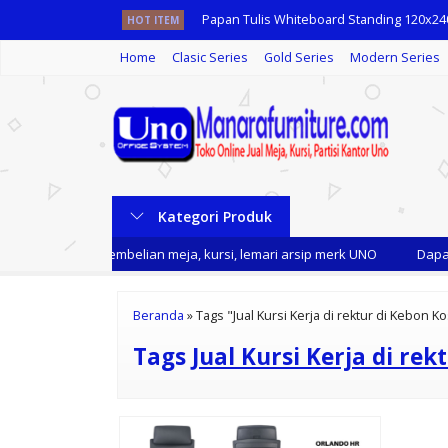
Papan Tulis Whiteboard Standing 120x24
HOT ITEM
Home
Clasic Series
Gold Series
Modern Series
Filling Cabinet Uno UFL 7262
Lemari Arsip Atas Uno UST 8472
Kursi Kantor Uno LONDON GAP
Kursi Kantor Uno Oregon
Kategori Produk
Jual Meja Kantor Murano MOD 6052 N di 
i kami setiap pembelian meja, kursi, lemari arsip merk UNO
Dapatk
Kursi Kantor Uno Tasmania
Jual Kursi Kantor Uno Harga Murah di Jaka
Beranda
»
Tags "Jual Kursi Kerja di rektur di Kebon K
Tags
Jual Kursi Kerja di re