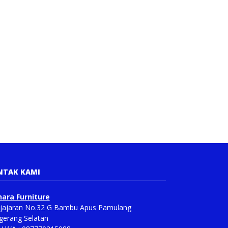
NTAK KAMI
ara Furniture
Pajajaran No.32 G Bambu Apus Pamulang
gerang Selatan