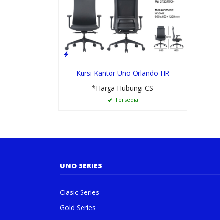
Kursi Kantor Uno Orlando HR
*Harga Hubungi CS
Tersedia
UNO SERIES
Clasic Series
Gold Series