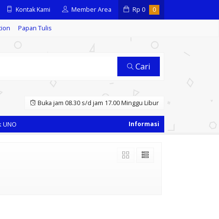
Kontak Kami
Member Area
Rp
0
0
tion
Papan Tulis
Cari
Buka jam 08.30 s/d jam 17.00 Minggu Libur
 UNO