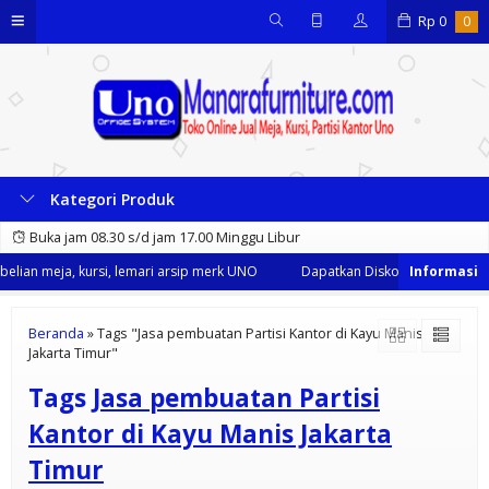
Rp
0
0
Kategori Produk
Buka jam 08.30 s/d jam 17.00 Minggu Libur
lian meja, kursi, lemari arsip merk UNO
Dapatkan Diskon 35% dari kami
Beranda
»
Tags "Jasa pembuatan Partisi Kantor di Kayu Manis
Jakarta Timur"
Tags
Jasa pembuatan Partisi
Kantor di Kayu Manis Jakarta
Timur